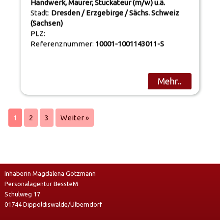
Handwerk, Maurer, Stuckateur (m/w) u.ä.
Stadt:
Dresden / Erzgebirge / Sächs. Schweiz
(Sachsen)
PLZ:
Referenznummer:
10001-1001143011-S
Mehr..
1
2
3
Weiter »
Inhaberin Magdalena Gotzmann
Personalagentur BessteM
Schulweg 17
01744 Dippoldiswalde/Ulberndorf