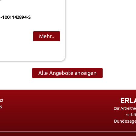
-1001142894-S
Mehr..
Alle Angebote anzeigen
ERL
52
6
zur Arbeitn
zertif
Bundesagen