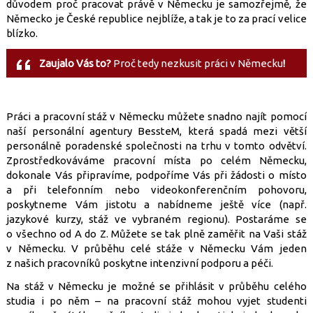
důvodem proč pracovat právě v Německu je samozřejmě, že
Německo je České republice nejblíže, a tak je to za prací velice
blízko.
Zaujalo Vás to?
Proč tedy nezkusit práci v Německu
!
Práci a pracovní stáž v Německu můžete snadno najít pomocí
naší personální agentury BessteM, která spadá mezi větší
personálně poradenské společnosti na trhu v tomto odvětví.
Zprostředkováváme pracovní místa po celém Německu,
dokonale Vás připravíme, podpoříme Vás při žádosti o místo
a při telefonním nebo videokonferenčním pohovoru,
poskytneme Vám jistotu a nabídneme ještě více (např.
jazykové kurzy, stáž ve vybraném regionu). Postaráme se
o všechno od A do Z. Můžete se tak plně zaměřit na Vaši stáž
v Německu. V průběhu celé stáže v Německu Vám jeden
z našich pracovníků poskytne intenzivní podporu a péči.
Na stáž v Německu je možné se přihlásit v průběhu celého
studia i po něm – na pracovní stáž mohou vyjet studenti