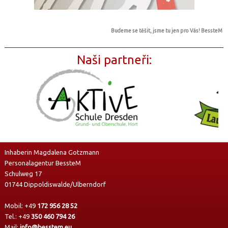
Budeme se těšit, jsme tu jen pro Vás! BessteM
Naši partneři:
Inhaberin Magdalena Gotzmann
Personalagentur BessteM
Schulweg 17
01744 Dippoldiswalde/Ulberndorf
Mobil:
+49
172 956 28 52
Tel.:
+49
350 460 794 26
Mail:
info@besstem.eu