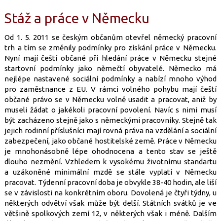
Stáž a práce v Německu
Od 1. 5. 2011 se českým občanům otevřel německý pracovní
trh a tím se změnily podmínky pro získání práce v Německu.
Nyní mají čeští občané při hledání práce v Německu stejné
startovní podmínky jako němečtí obyvatelé. Německo má
nejlépe nastavené sociální podmínky a nabízí mnoho výhod
pro zaměstnance z EU. V rámci volného pohybu mají čeští
občané právo se v Německu volně usadit a pracovat, aniž by
museli žádat o jakékoli pracovní povolení. Navíc s nimi musí
být zacházeno stejně jako s německými pracovníky. Stejně tak
jejich rodinní příslušníci mají rovná práva na vzdělání a sociální
zabezpečení, jako občané hostitelské země. Práce v Německu
je mnohonásobně lépe ohodnocena a tento stav se ještě
dlouho nezmění. Vzhledem k vysokému životnímu standartu
a uzákoněné minimální mzdě se stále vyplatí v Německu
pracovat. Týdenní pracovní doba je obvykle 38-40 hodin, ale liší
se v závislosti na konkrétním oboru. Dovolená je čtyři týdny, u
některých odvětví však může být delší. Státních svátků je ve
většině spolkových zemí 12, v některých však i méně. Dalším