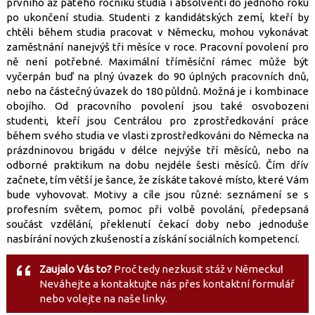
prvního až pátého ročníku studia i absolventi do jednoho roku
po ukončení studia. Studenti z kandidátských zemí, kteří by
chtěli během studia pracovat v Německu, mohou vykonávat
zaměstnání nanejvýš tři měsíce v roce. Pracovní povolení pro
ně není potřebné. Maximální tříměsíční rámec může být
vyčerpán buď na plný úvazek do 90 úplných pracovních dnů,
nebo na částečný úvazek do 180 půldnů. Možná je i kombinace
obojího. Od pracovního povolení jsou také osvobozeni
studenti, kteří jsou Centrálou pro zprostředkování práce
během svého studia ve vlasti zprostředkováni do Německa na
prázdninovou brigádu v délce nejvýše tří měsíců, nebo na
odborné praktikum na dobu nejdéle šesti měsíců. Čím dřív
začnete, tím větší je šance, že získáte takové místo, které Vám
bude vyhovovat. Motivy a cíle jsou různé: seznámení se s
profesním světem, pomoc při volbě povolání, předepsaná
součást vzdělání, překlenutí čekací doby nebo jednoduše
nasbírání nových zkušeností a získání sociálních kompetencí.
Zaujalo Vás to?
Proč tedy nezkusit stáž v Německu
!
Neváhejte a kontaktujte nás přes kontaktní formulář
nebo volejte na naše linky.