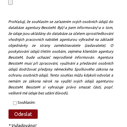
Prohlašuji, že souhlasím se zařazením svých osobních údajů do
databáze agentury BessteM. Byl/-a jsem informován/-a o tom,
že údaje jsou ukládány do databáze za účelem zprostředkování
vhodných pracovních nabídek agenturou výhradně na základě
objednávky ze strany zaměstnavatele (zadavatele). O
poskytování údajů třetím osobám, zejména klientům agentury
BessteM, bude uchazeč neprodleně informován. Agentura
BessteM musí při zpracování, využívání a předávání osobních
údajů dodržovat předpisy německého Spolkového zákona na
ochranu osobních údajů. Tento souhlas můžu kdykoli odvolat a
nemám ze zákona nárok na využití svých údajů agenturou
BessteM. BessteM si vyhrazuje právo smazat části, popř.
veškeré mé údaje bez udání důvodů.
Souhlasím:
* Vyžadováno!