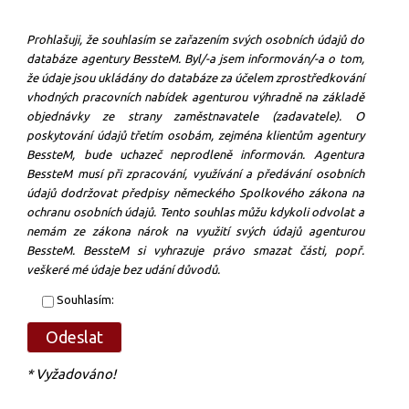
Prohlašuji, že souhlasím se zařazením svých osobních údajů do
databáze agentury BessteM. Byl/-a jsem informován/-a o tom,
že údaje jsou ukládány do databáze za účelem zprostředkování
vhodných pracovních nabídek agenturou výhradně na základě
objednávky ze strany zaměstnavatele (zadavatele). O
poskytování údajů třetím osobám, zejména klientům agentury
BessteM, bude uchazeč neprodleně informován. Agentura
BessteM musí při zpracování, využívání a předávání osobních
údajů dodržovat předpisy německého Spolkového zákona na
ochranu osobních údajů. Tento souhlas můžu kdykoli odvolat a
nemám ze zákona nárok na využití svých údajů agenturou
BessteM. BessteM si vyhrazuje právo smazat části, popř.
veškeré mé údaje bez udání důvodů.
Souhlasím:
* Vyžadováno!