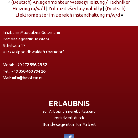
«
(Deutsch) Anlagenmonteur Wasser/Heizung / Techniker
Heizung m/w/d
|
Zobrazit všechny nabídky
|
(Deutsch)
Elektromeister im Bereich Instandhaltung m/w/d
»
Inhaberin Magdalena Gotzmann
Personalagentur BessteM
Schulweg 17
01744 Dippoldiswalde/Ulberndorf
Mobil:
+49
172 956 28 52
Tel.:
+49
350 460 794 26
Mail:
info@besstem.eu
ERLAUBNIS
zur Arbeitnehmerüberlassung
zertifiziert durch
Bundesagentur für Arbeit