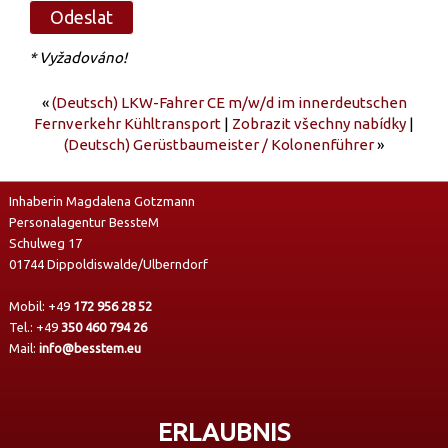
* Vyžadováno!
«
(Deutsch) LKW-Fahrer CE m/w/d im innerdeutschen
Fernverkehr Kühltransport
|
Zobrazit všechny nabídky
|
(Deutsch) Gerüstbaumeister / Kolonenführer
»
Inhaberin Magdalena Gotzmann
Personalagentur BessteM
Schulweg 17
01744 Dippoldiswalde/Ulberndorf
Mobil:
+49
172 956 28 52
Tel.:
+49
350 460 794 26
Mail:
info@besstem.eu
ERLAUBNIS