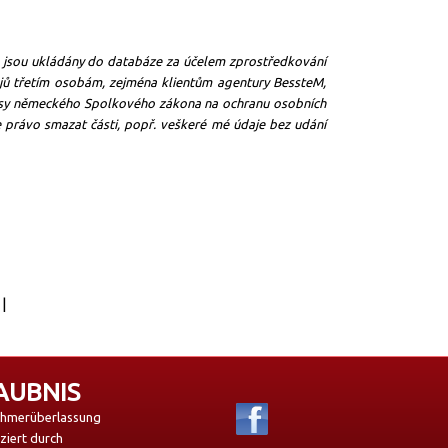
e jsou ukládány do databáze za účelem zprostředkování
jů třetím osobám, zejména klientům agentury BessteM,
pisy německého Spolkového zákona na ochranu osobních
 právo smazat části, popř. veškeré mé údaje bez udání
|
AUBNIS
ehmerüberlassung
iziert durch