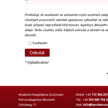
Prohlašuji, že souhlasím se zařazením svých osobních úda
vhodných pracovních nabídek agenturou výhradně na zákl
bude uchazeč neprodleně informován. Agentura BessteM m
údajů. Tento souhlas můžu kdykoli odvolat a nemám ze zá
důvodů.
Souhlasím:
* Vyžadováno!
Inhaberin Magdalena Gotzmann
Mobil:
+49
172 956 28 
Personalagentur BessteM
Tel.:
+49
350 460 794 2
Schulweg 17
Mail:
info@besstem.eu