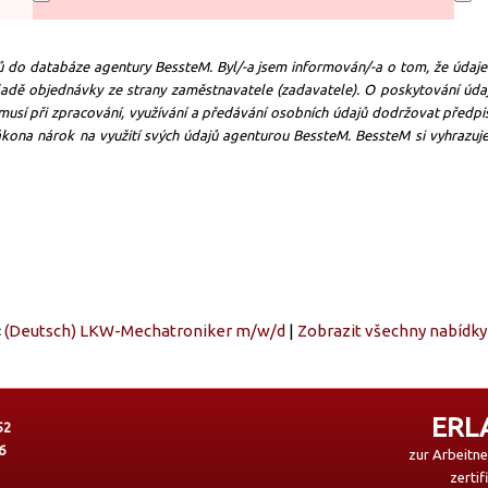
jů do databáze agentury BessteM. Byl/-a jsem informován/-a o tom, že údaj
adě objednávky ze strany zaměstnavatele (zadavatele). O poskytování úda
usí při zpracování, využívání a předávání osobních údajů dodržovat před
kona nárok na využití svých údajů agenturou BessteM. BessteM si vyhrazuje
«
(Deutsch) LKW-Mechatroniker m/w/d
|
Zobrazit všechny nabídky
ERL
52
6
zur Arbeitn
zertif