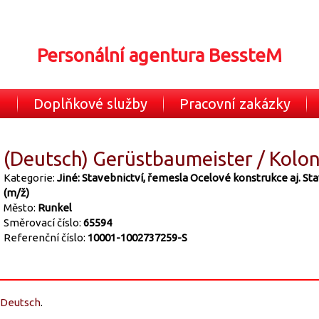
Personální agentura BessteM
u
Doplňkové služby
Pracovní zakázky
(Deutsch) Gerüstbaumeister / Kolo
Kategorie:
Jiné: Stavebnictví, řemesla
Ocelové konstrukce aj.
Sta
(m/ž)
Město:
Runkel
Směrovací číslo:
65594
Referenční číslo:
10001-1002737259-S
Deutsch
.