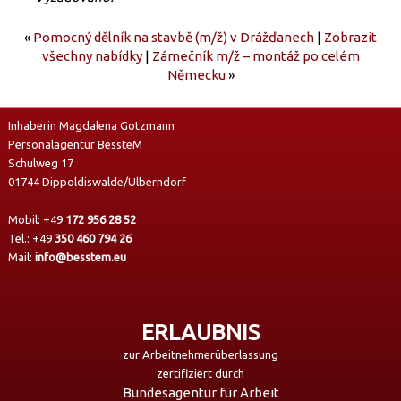
«
Pomocný dělník na stavbě (m/ž) v Drážďanech
|
Zobrazit
všechny nabídky
|
Zámečník m/ž – montáž po celém
Německu
»
Inhaberin Magdalena Gotzmann
Personalagentur BessteM
Schulweg 17
01744 Dippoldiswalde/Ulberndorf
Mobil:
+49
172 956 28 52
Tel.:
+49
350 460 794 26
Mail:
info@besstem.eu
ERLAUBNIS
zur Arbeitnehmerüberlassung
zertifiziert durch
Bundesagentur für Arbeit