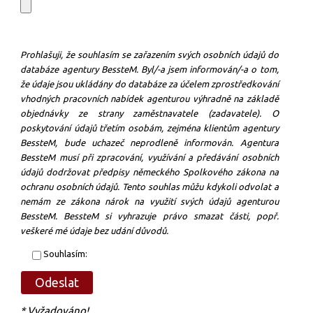
Prohlašuji, že souhlasím se zařazením svých osobních údajů do
databáze agentury BessteM. Byl/-a jsem informován/-a o tom,
že údaje jsou ukládány do databáze za účelem zprostředkování
vhodných pracovních nabídek agenturou výhradně na základě
objednávky ze strany zaměstnavatele (zadavatele). O
poskytování údajů třetím osobám, zejména klientům agentury
BessteM, bude uchazeč neprodleně informován. Agentura
BessteM musí při zpracování, využívání a předávání osobních
údajů dodržovat předpisy německého Spolkového zákona na
ochranu osobních údajů. Tento souhlas můžu kdykoli odvolat a
nemám ze zákona nárok na využití svých údajů agenturou
BessteM. BessteM si vyhrazuje právo smazat části, popř.
veškeré mé údaje bez udání důvodů.
Souhlasím:
* Vyžadováno!