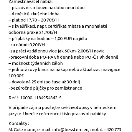
Zaměstnavatel nabízí:
– pracovní smlouvu na dobu neurčitou
– 6 měsíců zkušební doba
– plat od 17,70 – 20,70€/H
– s kvalifikací, napr. certifikát mistra a mnohaletá
odborná praxe 21,70€/H
– příplatky na hodinu – 1,00 EUR na jídlo
-za nářadí 0,20€/H
-za práci vzdálenou více jak 60km-2,00€/H navic
-pracovní doba PO-PA 8h denně nebo PO-ČT 9h denně
– možnost týdenních záloh
– jednorázový binus na nákup nebo aktualizaci navigace
100,00€
– dovolená 25 dní (po čase až 30 dní)
-bezúročné půjčky pro zaměstnance
Ref.č. 10000-1184954842-S
V případě zájmu posílejte své životopisy v německém
jazyce. Uveďte referenční číslo pracovní nabídky.
Kontakty :
M. Gotzmann, e-mail: info@besstem.eu, mobil: +420 773