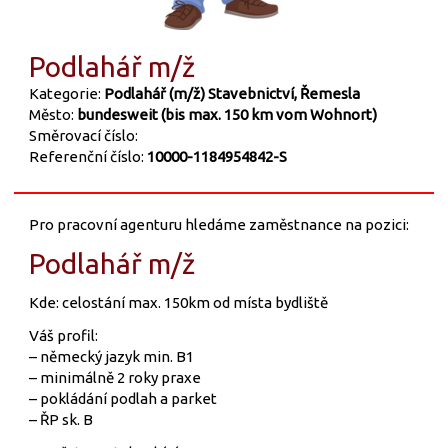
Podlahář m/ž
Kategorie:
Podlahář (m/ž)
Stavebnictví, Řemesla
Město:
bundesweit (bis max. 150 km vom Wohnort)
Směrovací číslo:
Referenční číslo:
10000-1184954842-S
Pro pracovní agenturu hledáme zaměstnance na pozici:
Podlahář m/ž
Kde: celostání max. 150km od místa bydliště
Váš profil:
– německý jazyk min. B1
– minimálně 2 roky praxe
– pokládání podlah a parket
– ŘP sk. B